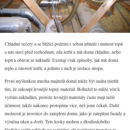
Chladné večery a se blížící podzim s sebou přináší i nutnost topit
a nás staví před rozhodnutí, zda šetřit a mít doma chladno, nebo
topit a obávat se nákladů. Existují však způsoby, jak mít doma
teplo a zároveň šetřit, a jedním z nich je izolace stropu.
První myšlenkou mnoha majitelů domů může být snaha ušetřit
tím, že zakoupí levnější topný materiál. Bohužel to může vést k
vyšším nákladům, protože levnější materiály často mají nižší
účinnost, takže nakonec protopíme více, než jsme čekali. Další
možností je investice do zateplení domu, jako je zateplení fasády a
výměna oken a dveří. Tyto kroky mohou z dlouhodobého
hlediska snížit náklady na vytápění, ale počáteční investice je