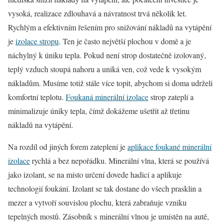
vysoká, realizace zdlouhavá a návratnost trvá několik let.
Rychlým a efektivním řešením pro snižování nákladů na vytápění
je
izolace stropu
. Ten je často největší plochou v domě a je
náchylný k úniku tepla. Pokud není strop dostatečně izolovaný,
teplý vzduch stoupá nahoru a uniká ven, což vede k vysokým
nákladům. Musíme totiž stále více topit, abychom si doma udrželi
komfortní teplotu.
Foukaná minerální izolace
strop zateplí a
minimalizuje úniky tepla, čímž dokážeme ušetřit až třetinu
nákladů na vytápění.
Na rozdíl od jiných forem zateplení je
aplikace foukané minerální
izolace
rychlá a bez nepořádku. Minerální vlna, která se používá
jako izolant, se na místo určení dovede hadicí a aplikuje
technologií foukání. Izolant se tak dostane do všech prasklin a
mezer a vytvoří souvislou plochu, která zabraňuje vzniku
tepelných mostů. Zásobník s minerální vlnou je umístěn na autě,