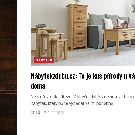
NÁBYTEK
Nábytekzdubu.cz: To je kus přírody u vá
doma
Není dřevo jako dřevo. V dnešní době lze zhotovit takov
nábytek, který bude vypadat velmi podobně...
OD
LK
21.11.2022