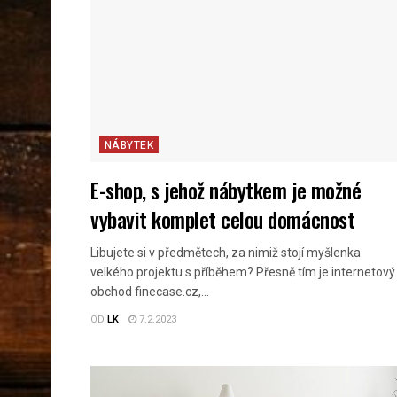
NÁBYTEK
E-shop, s jehož nábytkem je možné
vybavit komplet celou domácnost
Libujete si v předmětech, za nimiž stojí myšlenka
velkého projektu s příběhem? Přesně tím je internetový
obchod finecase.cz,...
OD
LK
7.2.2023