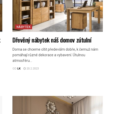
NÁBYTEK
k
Dřevěný nábytek náš domov zútulní
Doma se chceme cítit především dobře, k čemuž nám
pomáhají různé dekorace a vybavení. Útulnou
atmosféru...
OD
LK
20.2.2023