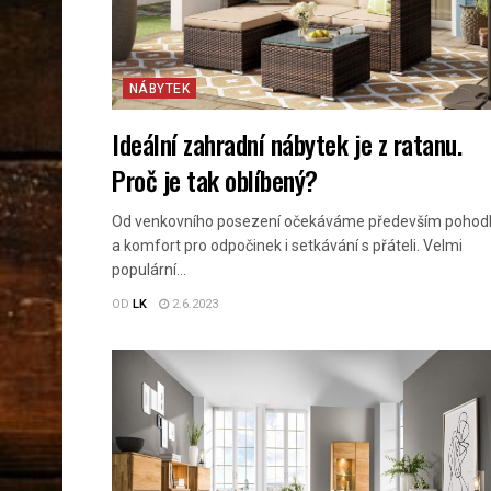
NÁBYTEK
Ideální zahradní nábytek je z ratanu.
Proč je tak oblíbený?
Od venkovního posezení očekáváme především pohodl
a komfort pro odpočinek i setkávání s přáteli. Velmi
populární...
OD
LK
2.6.2023