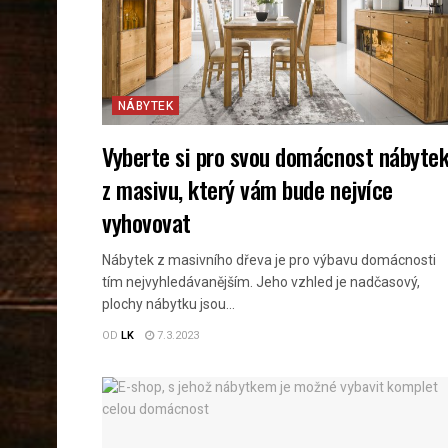
NÁBYTEK
Vyberte si pro svou domácnost nábyte
z masivu, který vám bude nejvíce
vyhovovat
Nábytek z masivního dřeva je pro výbavu domácnosti
tím nejvyhledávanějším. Jeho vzhled je nadčasový,
plochy nábytku jsou...
OD
LK
7.3.2023