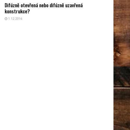
Difúzně otevřená nebo difúzně uzavřená
konstrukce?
1.12.2016