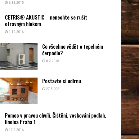
6.11.2015
CETRIS® AKUSTIC – nenechte se rušit
otravným hlukem
1.12.2016
Co všechno vědět o tepelném
čerpadle?
8.2.2018
Postavte si udírnu
27.5.2021
Pomoc v pravou chvíli. Čištění, voskování podlah,
linolea Praha 1
12.9.2016