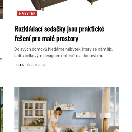
NÁBYTEK
Rozkládací sedačky jsou praktické
řešení pro malé prostory
Do svých domovů hledáme nábytek, který se nám líbí,
ladí s celkovým designem interiéru a dodává mu...
ty
OD
LK
29.8.2023