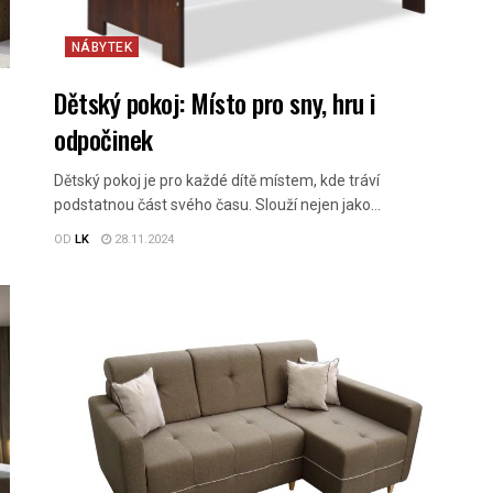
NÁBYTEK
Dětský pokoj: Místo pro sny, hru i
odpočinek
Dětský pokoj je pro každé dítě místem, kde tráví
podstatnou část svého času. Slouží nejen jako...
OD
LK
28.11.2024