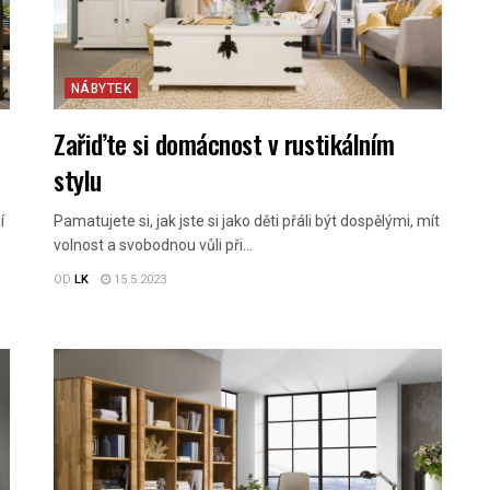
NÁBYTEK
Zařiďte si domácnost v rustikálním
stylu
í
Pamatujete si, jak jste si jako děti přáli být dospělými, mít
volnost a svobodnou vůli při...
OD
LK
15.5.2023