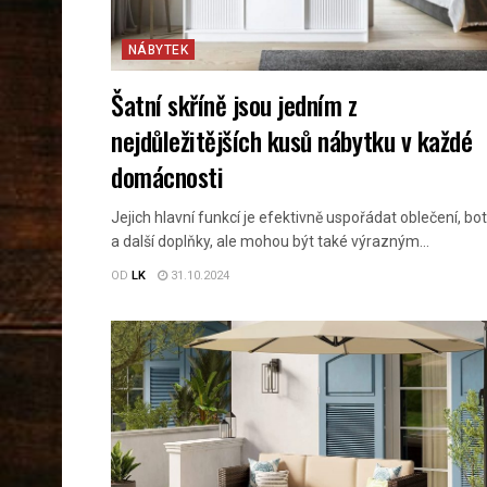
NÁBYTEK
Šatní skříně jsou jedním z
nejdůležitějších kusů nábytku v každé
domácnosti
Jejich hlavní funkcí je efektivně uspořádat oblečení, bo
a další doplňky, ale mohou být také výrazným...
OD
LK
31.10.2024