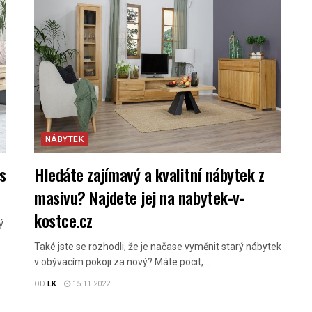
NÁBYTEK
s
Hledáte zajímavý a kvalitní nábytek z
masivu? Najdete jej na nabytek-v-
kostce.cz
ý
Také jste se rozhodli, že je načase vyměnit starý nábytek
v obývacím pokoji za nový? Máte pocit,...
OD
LK
15.11.2022