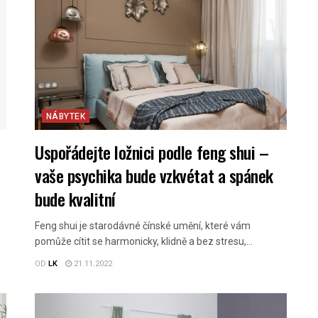
NÁBYTEK
Uspořádejte ložnici podle feng shui –
vaše psychika bude vzkvétat a spánek
bude kvalitní
Feng shui je starodávné čínské umění, které vám
pomůže cítit se harmonicky, klidně a bez stresu,...
OD
LK
21.11.2022