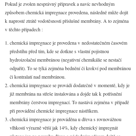
Pokud je zvolen nesprávný přípravek a navíc nevhodným
způsobem chemická impregnace provedena, následně může dojít
k naprosté ztrátě vodotěsnosti příslušné membrány. A to zejména
v těchto případech :
chemická impregnace je provedena v nedostatečném časovém
předstihu před tím, kde se dotkne s vlastní pojistnou
hydroizolační membránou (negativní chemikálie se nestačí
odpařit). To se týká zejména bednění či krokví pod membránou
či kontralatí nad membránou.
chemická impregnace se provádí dodatečně v momentě, kdy je
již membrána na střeše instalována a dojde tak k potřísnění
membrány čerstvou impregnací. To nastává zejména v případě
při provádění chemické impregnace nástřikem.
chemická impregnace je prováděna u dřeva s rovnovážnou
vlhkostí výrazně větší jak 14%, kdy chemický impregnát