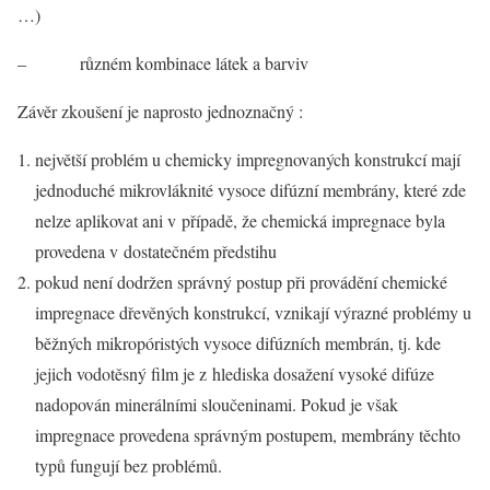
…)
– různém kombinace látek a barviv
Závěr zkoušení je naprosto jednoznačný :
největší problém u chemicky impregnovaných konstrukcí mají
jednoduché mikrovláknité vysoce difúzní membrány, které zde
nelze aplikovat ani v případě, že chemická impregnace byla
provedena v dostatečném předstihu
pokud není dodržen správný postup při provádění chemické
impregnace dřevěných konstrukcí, vznikají výrazné problémy u
běžných mikropóristých vysoce difúzních membrán, tj. kde
jejich vodotěsný film je z hlediska dosažení vysoké difúze
nadopován minerálními sloučeninami. Pokud je však
impregnace provedena správným postupem, membrány těchto
typů fungují bez problémů.