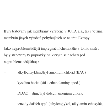
Byly testovány jak membrány vyráběné v JUTA a.s., tak i většina
membrán jiných výrobců pohybujících se na trhu Evropy.
Jako nejproblematičtější impregnační chemikálie v tomto směru
byly stanoveny ty přípravky, ve kterých se nachází (od
nejproblematičtějšího) :
– alkylbenzyldimethyl-amonium chlorid (BAC)
– kyselina boritá (sůl s ethanolaminy apod.)
– DDAC – dimethyl-didecil-amonium-chlorid
– tenzidy dalších typů (ethylenglykol, alkylamin-ethoxylát,