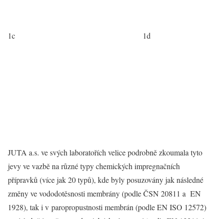
1c
1d
JUTA a.s. ve svých laboratořích velice podrobně zkoumala tyto
jevy ve vazbě na různé typy chemických impregnačních
přípravků (více jak 20 typů), kde byly posuzovány jak následné
změny ve vododotěsnosti membrány (podle ČSN 20811 a EN
1928), tak i v paropropustnosti membrán (podle EN ISO 12572)