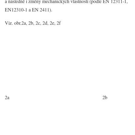
a následně i změny mechanických vlastností (podle EN 12311-1,
EN12310-1 a EN 2411).
Viz. obr.2a, 2b, 2c, 2d, 2e, 2f
2a
2b