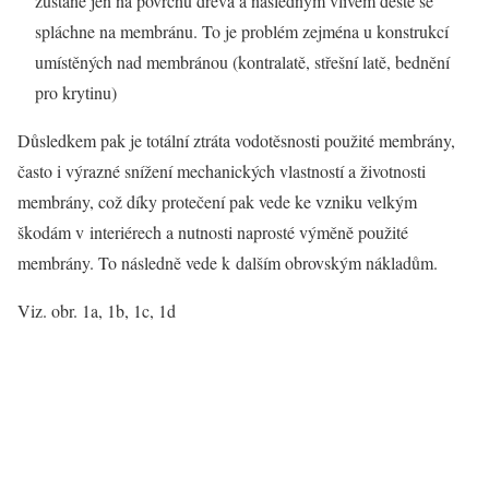
zůstane jen na povrchu dřeva a následným vlivem deště se
spláchne na membránu. To je problém zejména u konstrukcí
umístěných nad membránou (kontralatě, střešní latě, bednění
pro krytinu)
Důsledkem pak je totální ztráta vodotěsnosti použité membrány,
často i výrazné snížení mechanických vlastností a životnosti
membrány, což díky protečení pak vede ke vzniku velkým
škodám v interiérech a nutnosti naprosté výměně použité
membrány. To následně vede k dalším obrovským nákladům.
Viz. obr. 1a, 1b, 1c, 1d