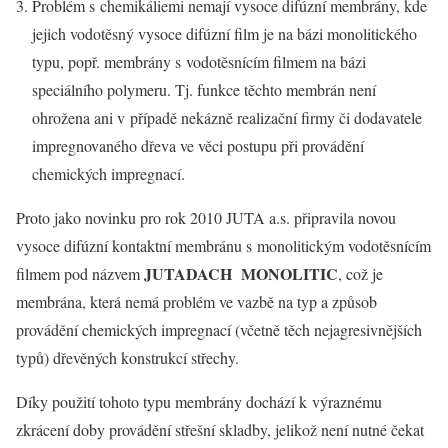
Problém s chemikáliemi nemají vysoce difúzní membrány, kde
jejich vodotěsný vysoce difúzní film je na bázi monolitického
typu, popř. membrány s vodotěsnícím filmem na bázi
speciálního polymeru. Tj. funkce těchto membrán není
ohrožena ani v případě nekázně realizační firmy či dodavatele
impregnovaného dřeva ve věci postupu při provádění
chemických impregnací.
Proto jako novinku pro rok 2010 JUTA a.s. připravila novou
vysoce difúzní kontaktní membránu s monolitickým vodotěsnícím
JUTADACH MONOLITIC
filmem pod názvem
, což je
membrána, která nemá problém ve vazbě na typ a způsob
provádění chemických impregnací (včetně těch nejagresivnějších
typů) dřevěných konstrukcí střechy.
Díky použití tohoto typu membrány dochází k výraznému
zkrácení doby provádění střešní skladby, jelikož není nutné čekat