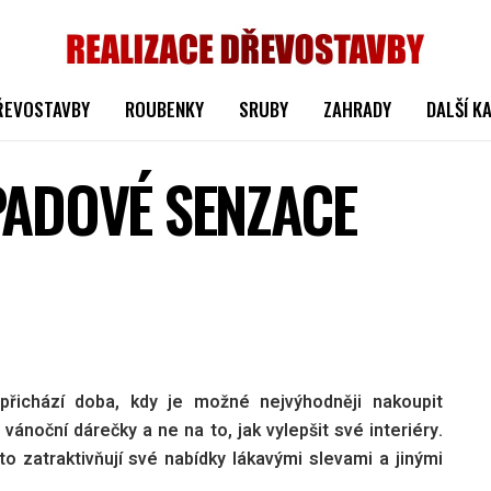
ŘEVOSTAVBY
ROUBENKY
SRUBY
ZAHRADY
DALŠÍ K
PADOVÉ SENZACE
přichází doba, kdy je možné nejvýhodněji nakoupit
a vánoční dárečky a ne na to, jak vylepšit své interiéry.
to zatraktivňují své nabídky lákavými slevami a jinými