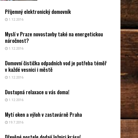
Příjemný elektronický domovník
1.12.2016
Myslí v Praze novostavby také na energetickou
náročnost?
1.12.2016
Domovní čistička odpadních vod je potřeba téměř
v každé vesnici i městě
1.12.2016
Dostupná relaxace u vás doma!
1.12.2016
Mytí oken a výloh v zastavárně Praha
19.7.2016
Dřevěné postele dodají ložnici krásu!