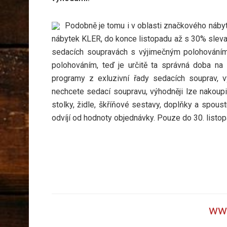
Podobně je tomu i v oblasti značkového náby
nábytek KLER, do konce listopadu až s 30% slevami
sedacích soupravách s výjimečným polohováním
polohováním, teď je určitě ta správná doba n
programy z exluzivní řady sedacích souprav, v
nechcete sedací soupravu, výhodněji lze nakoupi
stolky, židle, škříňové sestavy, doplňky a spous
odvíjí od hodnoty objednávky. Pouze do 30. listo
www