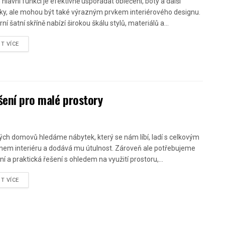
 hlavní funkcí je efektivně uspořádat oblečení, boty a další
ky, ale mohou být také výrazným prvkem interiérového designu.
í šatní skříně nabízí širokou škálu stylů, materiálů a...
ST VÍCE
šení pro malé prostory
ých domovů hledáme nábytek, který se nám líbí, ladí s celkovým
nem interiéru a dodává mu útulnost. Zároveň ale potřebujeme
ní a praktická řešení s ohledem na využití prostoru,...
ST VÍCE