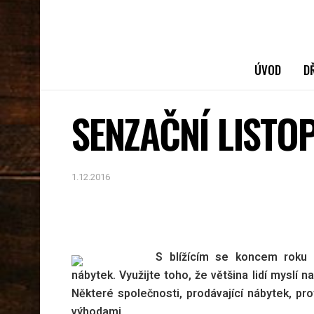
ÚVOD
D
SENZAČNÍ LISTO
1.12.2016
S blížícím se koncem roku 
nábytek. Využijte toho, že většina lidí myslí n
Některé společnosti, prodávající nábytek, pro
výhodami.