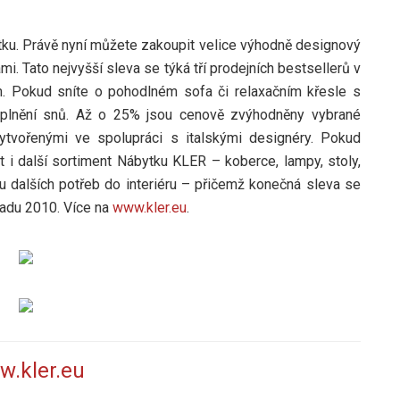
tku. Právě nyní můžete zakoupit velice výhodně designový
. Tato nejvyšší sleva se týká tří prodejních bestsellerů v
. Pokud sníte o pohodlném sofa či relaxačním křesle s
a plnění snů. Až o 25% jsou cenově zvýhodněny vybrané
ytvořenými ve spolupráci s italskými designéry. Pokud
t i další sortiment Nábytku KLER – koberce, lampy, stoly,
tu dalších potřeb do interiéru – přičemž konečná sleva se
padu 2010. Více na
www.kler.eu
.
.kler.eu