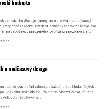
trvalá hodnota
ek z masivního dřeva je synonymem pro kvalitní, nadčasový
n, který dodá každému interiéru jedinečný charakter. Dřevo jako
iál má v sobě něco přirozeného, co přitahuje pozornost, ať...
ST VÍCE
dlí a nadčasový design
né postele jsou ideální volbou pro každého, kdo hledá nábytek,
pojuje kvalitu, styl a dlouhou životnost. Masivní dřevo, ať už se
o dub, buk, nebo borovici,...
ST VÍCE