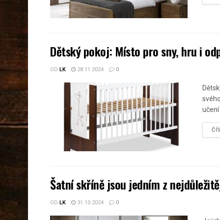
Dětský pokoj: Místo pro sny, hru i od
OD
LK
28.11.2024
0
Dětsk
svého
učení
ČÍ
Šatní skříně jsou jedním z nejdůleži
OD
LK
31.10.2024
0