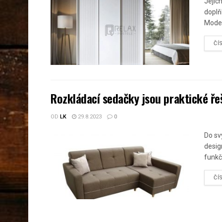
Jejich
doplň
Modern
ČÍ
Rozkládací sedačky jsou praktické ře
OD
LK
29.8.2023
0
Do sv
desig
funkč
ČÍ