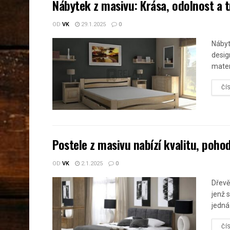
Nábytek z masivu: Krása, odolnost a 
OD
VK
29.1.2025
0
Nábyt
desig
mater
ČÍ
Postele z masivu nabízí kvalitu, poho
OD
VK
2.1.2025
0
Dřevě
jenž s
jedná 
ČÍ