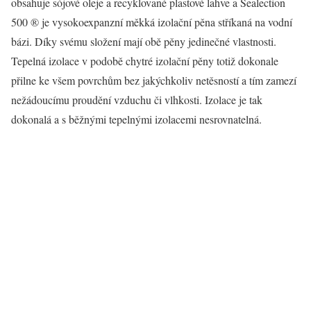
obsahuje sójové oleje a recyklované plastové lahve a Sealection
500 ® je vysokoexpanzní měkká izolační pěna stříkaná na vodní
bázi. Díky svému složení mají obě pěny jedinečné vlastnosti.
Tepelná izolace v podobě chytré izolační pěny totiž dokonale
přilne ke všem povrchům bez jakýchkoliv netěsností a tím zamezí
nežádoucímu proudění vzduchu či vlhkosti. Izolace je tak
dokonalá a s běžnými tepelnými izolacemi nesrovnatelná.