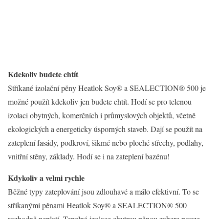
Kdekoliv budete chtít
Stříkané izolační pěny Heatlok Soy® a SEALECTION® 500 je
možné použít kdekoliv jen budete chtít. Hodí se pro telenou
izolaci obytných, komerčních i průmyslových objektů, včetně
ekologických a energeticky úsporných staveb. Dají se použít na
zateplení fasády, podkroví, šikmé nebo ploché střechy, podlahy,
vnitřní stěny, základy. Hodí se i na zateplení bazénu!
Kdykoliv a velmi rychle
Běžné typy zateplování jsou zdlouhavé a málo efektivní. To se
stříkanými pěnami Heatlok Soy® a SEALECTION® 500
rozhodně neplatí. Tepelná izolace chytrou pěnou zabere pouze