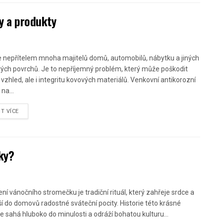
ky a produkty
e nepřítelem mnoha majitelů domů, automobilů, nábytku a jiných
ých povrchů. Je to nepříjemný problém, který může poškodit
 vzhled, ale i integritu kovových materiálů. Venkovní antikorozní
na...
ST VÍCE
ky?
ní vánočního stromečku je tradiční rituál, který zahřeje srdce a
ší do domovů radostné sváteční pocity. Historie této krásné
ce sahá hluboko do minulosti a odráží bohatou kulturu...