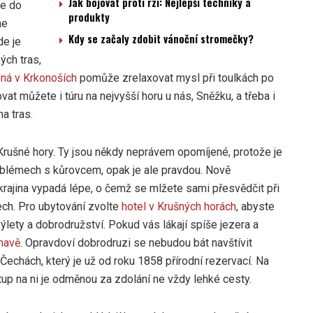
Jak bojovat proti rzi: Nejlepší techniky a
me do
produkty
me
Kdy se začaly zdobit vánoční stromečky?
de je
ých tras,
ná v Krkonoších
pomůže zrelaxovat mysl při toulkách po
t můžete i túru na nejvyšší horu u nás, Sněžku, a třeba i
a tras.
 Krušné hory. Ty jsou někdy neprávem opomíjené, protože je
oblémech s kůrovcem, opak je ale pravdou. Nově
 krajina vypadá lépe, o čemž se mlžete sami přesvědčit při
ch. Pro ubytování zvolte
hotel v Krušných horách
, abyste
lety a dobrodružství. Pokud vás lákají spíše jezera a
mavě
. Opravdoví dobrodruzi se nebudou bát navštívit
Čechách, který je už od roku 1858 přírodní rezervací. Na
tup na ni je odměnou za zdolání ne vždy lehké cesty.