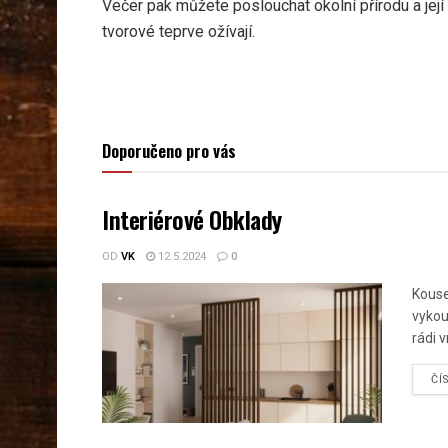
Večer pak můžete poslouchat okolní přírodu a její
tvorové teprve ožívají.
Doporučeno pro vás
Interiérové Obklady
OD
VK
12.5.2024
0
Kouse
vykou
rádi 
ČÍ