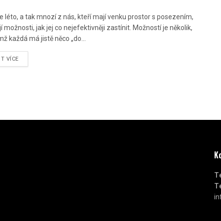
 se léto, a tak mnozí z nás, kteří mají venku prostor s posezením,
í možnosti, jak jej co nejefektivněji zastínit. Možností je několik,
mž každá má jistě něco „do...
ST VÍCE
K
Te
Te
i