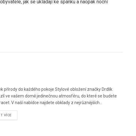
 obyvatele, jak se ukládají ke spánku a naopak noční
k přírody do každého pokoje Stylové obložení značky Drdlík
zlí ve vašem domě jedinečnou atmosféru, do které se budete
vracet. V naší nabídce najdete obklady z nejrůznějších...
ST VÍCE