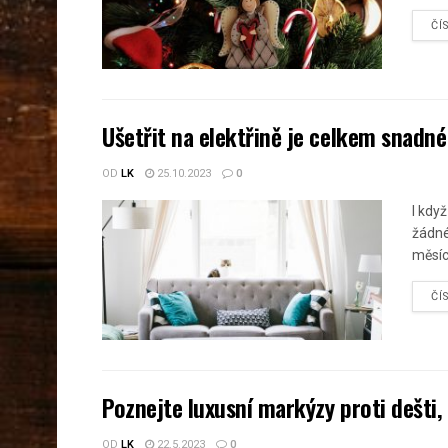
ČÍ
Ušetřit na elektřině je celkem snadné
OD
LK
25.10.2023
0
I když
žádné
měsíc
ČÍ
Poznejte luxusní markýzy proti dešti,
OD
LK
22.5.2023
0