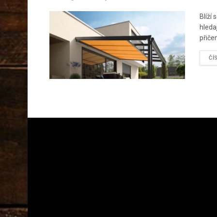
Blíží
hledaj
přiče
ČÍ