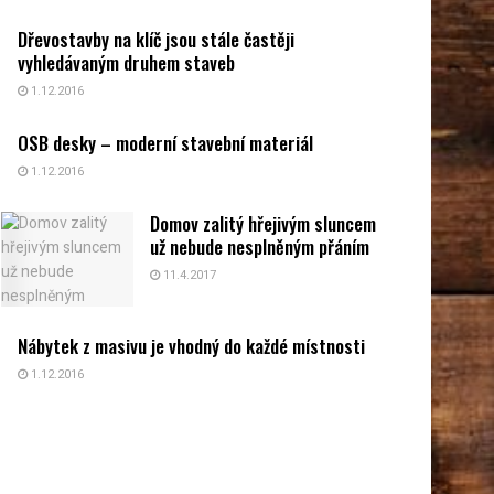
Dřevostavby na klíč jsou stále častěji
vyhledávaným druhem staveb
1.12.2016
OSB desky – moderní stavební materiál
1.12.2016
Domov zalitý hřejivým sluncem
už nebude nesplněným přáním
11.4.2017
Nábytek z masivu je vhodný do každé místnosti
1.12.2016