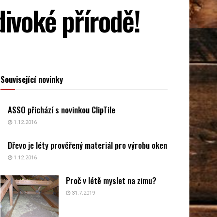
divoké přírodě!
Související novinky
ASSO přichází s novinkou ClipTile
1.12.2016
Dřevo je léty prověřený materiál pro výrobu oken
1.12.2016
Proč v létě myslet na zimu?
31.7.2019