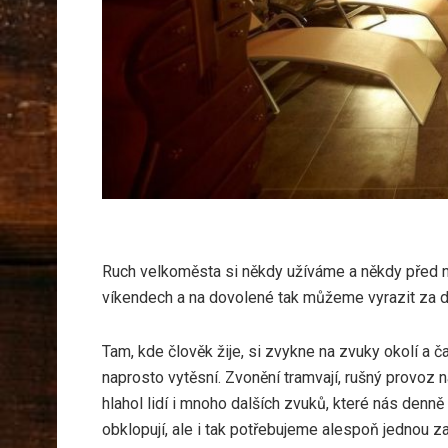
Ruch velkoměsta si někdy užíváme a někdy před n
víkendech a na dovolené tak můžeme vyrazit za d
Tam, kde člověk žije, si zvykne na zvuky okolí a 
naprosto vytěsní. Zvonění tramvají, rušný provoz na
hlahol lidí i mnoho dalších zvuků, které nás denně
obklopují, ale i tak potřebujeme alespoň jednou z