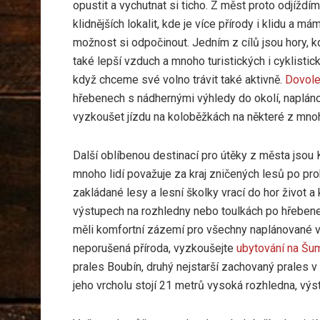
opustit a vychutnat si ticho. Z měst proto odjíždí
klidnějších lokalit, kde je více přírody i klidu a má
možnost si odpočinout. Jedním z cílů jsou hory, k
také lepší vzduch a mnoho turistických i cyklistick
když chceme své volno trávit také aktivně.
Dovole
hřebenech s nádhernými výhledy do okolí, naplánova
vyzkoušet jízdu na koloběžkách na některé z mnoh
Další oblíbenou destinací pro útěky z města jsou
mnoho lidí považuje za kraj zničených lesů po pr
zakládané lesy a lesní školky vrací do hor život a
výstupech na rozhledny nebo toulkách po hřebene
měli komfortní zázemí pro všechny naplánované vý
neporušená příroda, vyzkoušejte
ubytování na Šu
prales Boubín, druhý nejstarší zachovaný prales v 
jeho vrcholu stojí 21 metrů vysoká rozhledna, výs