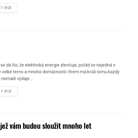
ST VÍCE
 se dá říci, že elektrická energie zlevňuje, pořád se nejedná o
 velké terno a mnoho domácností i firem má kvůli tomu každý
 nemalé výdaje....
ST VÍCE
 jež vám budou sloužit mnoho let