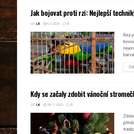
Jak bojovat proti rzi: Nejlepší techni
OD
LK
6.5.2024
0
Rez j
kovov
nejen
barva 
ČÍ
Kdy se začaly zdobit vánoční stromeč
OD
LK
28.11.2023
0
Zdobe
přiná
tradi