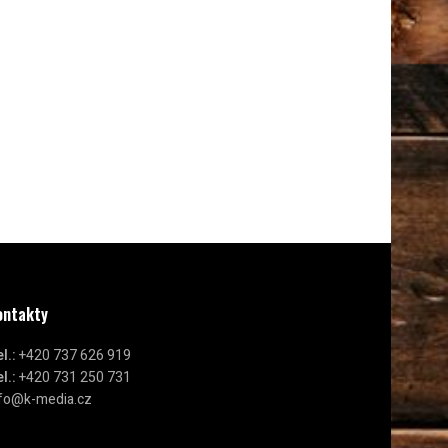
ontakty
l.:
+420 737 626 919
l.:
+420 731 250 731
nfo@k-media.cz