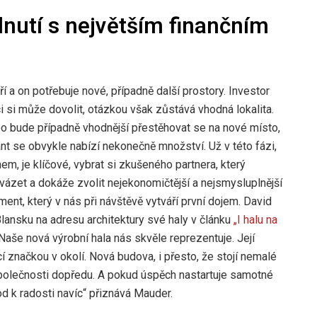
nutí s největším finančním
ří a on potřebuje nové, případně další prostory. Investor
tici si může dovolit, otázkou však zůstává vhodná lokalita.
o bude případně vhodnější přestěhovat se na nové místo,
nt se obvykle nabízí nekonečně množství. Už v této fázi,
em, je klíčové, vybrat si zkušeného partnera, který
ázet a dokáže zvolit nejekonomičtější a nejsmysluplnější
ement, který v nás při návštěvě vytváří první dojem. David
lansku na adresu architektury své haly v článku
„I halu na
aše nová výrobní hala nás skvěle reprezentuje. Její
í značkou v okolí. Nová budova, i přesto, že stojí nemalé
polečnosti dopředu. A pokud úspěch nastartuje samotné
od k radosti navíc“ přiznává Mauder.