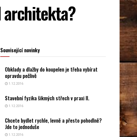
d architekta?
Související novinky
Obklady a dlažby do koupelen je třeba vybírat
opravdu pečlivě
1.12.2016
Stavební fyzika šikmých střech v praxi II.
1.12.2016
Chcete bydlet rychle, levně a přesto pohodlně?
Jde to jednoduše
1.12.2016