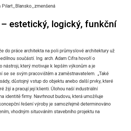
 – estetický, logický, funkční
že do práce architekta na poli průmyslové architektury už
nedílnou součástí. Ing. arch. Adam Cifra hovoří o
o nástroji, který motivuje k lepším výkonům a je
ění se se svým pracovištěm a zaměstnavatelem. „Také
ády, důstojný vstup do objektu anebo další prvky, které
jí a pracují její klienti. Úlohou naší industriální
n na identitě firmy. Navrhnout budovu, která umožňuje
í koncepční řešení výroby je samozřejmě determinováno
šením, vhodným situováním stavebního projektu na