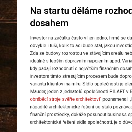
Na startu děláme rozhod
dosahem
Investor na začátku často ví jen jedno, firmě se da
obvykle i tuší, kolik to asi bude stát, jakou inves
Zda se budovy rozrostou ve stávajícím areálu neb
ideálně s lepším dopravním napojením apod. Varia
kdy padají rozhodnutí s největším finančním dosah
investora tímto stresujícím procesem bude doprov
variantu klientovi na míru. Sídlo společnosti je el
Mauder, jeden z jednatelů společnosti PILART v B
obráběcí stroje svěřte architektovi“
poznamenal: „N
nápadité architektonické řešení se stalo poznávac
finanční prostředky, dokáže posunout business s
architektonické řešení sídla společnosti, je o dův