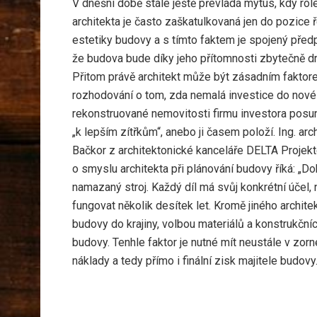
V dnešní době stále ještě převládá mýtus, kdy rol
architekta je často zaškatulkovaná jen do pozice 
estetiky budovy a s tímto faktem je spojený před
že budova bude díky jeho přítomnosti zbytečně dr
Přitom právě architekt může být zásadním faktor
rozhodování o tom, zda nemalá investice do nové
rekonstruované nemovitosti firmu investora posu
„k lepším zítřkům“, anebo ji časem položí. Ing. arch
Bačkor z architektonické kanceláře DELTA Projekt
o smyslu architekta při plánování budovy říká: „Do
namazaný stroj. Každý díl má svůj konkrétní účel,
fungovat několik desítek let. Kromě jiného archit
budovy do krajiny, volbou materiálů a konstrukční
budovy. Tenhle faktor je nutné mít neustále v zor
náklady a tedy přímo i finální zisk majitele budovy.