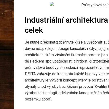
Industriální architektura
celek
Je nutné překonat zaběhnuté klišé a uvědomit si, 
dávno nespadá jen design kanceláří, i když je její 
architektonickém ztvárnění firemních prostor jako 
důsledkem spolupatřičnosti a hrdosti či ztotožn
průmyslové budovy si zaslouží reprezentativní fas
DELTA zařazuje do konceptu každé budovy ve které ži
architektury je vytvořit koncept, který je postave
plynulý chod výroby bez křížení provozu. Kvalitn
výrobní technologií, adekvátním konstrukčním ře
pozemku apod“.