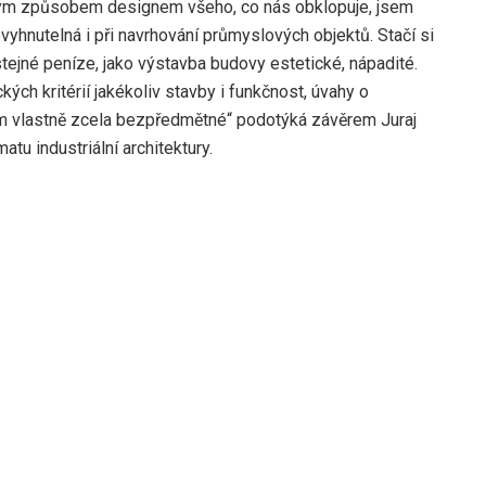
 svým způsobem designem všeho, co nás obklopuje, jsem
vyhnutelná i při navrhování průmyslových objektů. Stačí si
stejné peníze, jako výstavba budovy estetické, nápadité.
ch kritérií jakékoliv stavby i funkčnost, úvahy o
tom vlastně zcela bezpředmětné“ podotýká závěrem Juraj
atu industriální architektury.