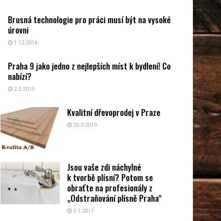
Brusná technologie pro práci musí být na vysoké
úrovni
1.12.2016
Praha 9 jako jedno z nejlepších míst k bydlení! Co
nabízí?
2.2.2015
Kvalitní dřevoprodej v Praze
25.3.2019
Jsou vaše zdi náchylné
k tvorbě plísní? Potom se
obraťte na profesionály z
„Odstraňování plísně Praha“
5.1.2017