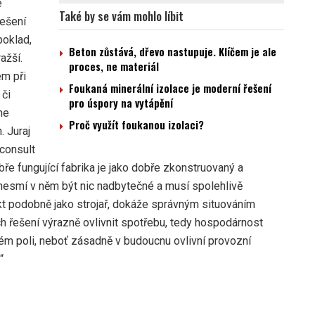
e
Také by se vám mohlo líbit
řešení
poklad,
Beton zůstává, dřevo nastupuje. Klíčem je ale
ažší.
proces, ne materiál
em při
Foukaná minerální izolace je moderní řešení
 či
pro úspory na vytápění
ne
Proč využít foukanou izolaci?
. Juraj
consult
bře fungující fabrika je jako dobře zkonstruovaný a
 nesmí v něm být nic nadbytečné a musí spolehlivě
ekt podobně jako strojař, dokáže správným situováním
ch řešení výrazně ovlivnit spotřebu, tedy hospodárnost
ném poli, neboť zásadně v budoucnu ovlivní provozní
“