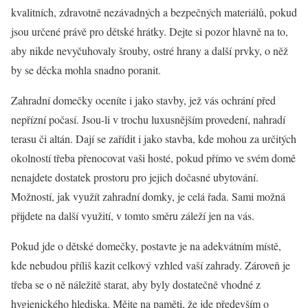
kvalitních, zdravotně nezávadných a bezpečných materiálů, pokud
jsou určené právě pro dětské hrátky. Dejte si pozor hlavně na to,
aby nikde nevyčuhovaly šrouby, ostré hrany a další prvky, o něž
by se děcka mohla snadno poranit.
Zahradní domečky oceníte i jako stavby, jež vás ochrání před
nepřízní počasí. Jsou-li v trochu luxusnějším provedení, nahradí
terasu či altán. Dají se zařídit i jako stavba, kde mohou za určitých
okolností třeba přenocovat vaši hosté, pokud přímo ve svém domě
nenajdete dostatek prostoru pro jejich dočasné ubytování.
Možností, jak využít zahradní domky, je celá řada. Sami možná
přijdete na další využití, v tomto směru záleží jen na vás.
Pokud jde o dětské domečky, postavte je na adekvátním místě,
kde nebudou příliš kazit celkový vzhled vaší zahrady. Zároveň je
třeba se o ně náležitě starat, aby byly dostatečně vhodné z
hygienického hlediska. Mějte na paměti, že jde především o