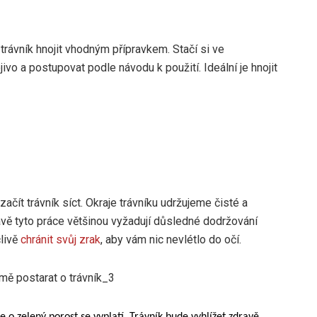
trávník hnojit vhodným přípravkem. Stačí si ve
vo a postupovat podle návodu k použití. Ideální je hnojit
čít trávník síct. Okraje trávníku udržujeme čisté a
vě tyto práce většinou vyžadují důsledné dodržování
člivě
chránit svůj zrak
, aby vám nic nevlétlo do očí.