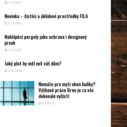
1.12.2016
Novinka – čistící a úklidové prostředky FILA
1.12.2016
Naklápěcí pergoly jako ochrana i designový
prvek
1.12.2016
Jaký plot by měl mít váš dům?
1.12.2016
Nemáte pro mytí oken buňky?
Výškové práce Brno je za vás
dokonale vyčistí
3.1.2017