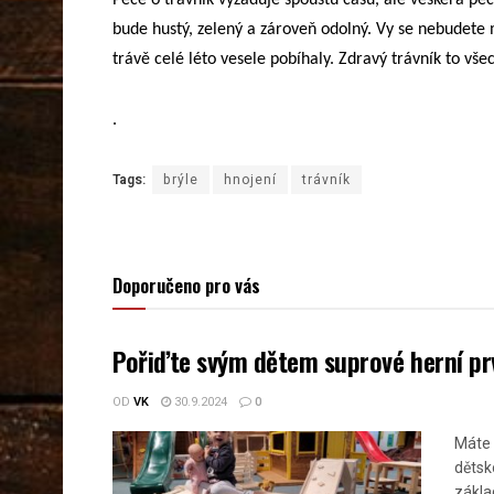
Péče o trávník vyžaduje spoustu času, ale veškerá péče
bude hustý, zelený a zároveň odolný. Vy se nebudete 
trávě celé léto vesele pobíhaly. Zdravý trávník to vše
.
Tags:
brýle
hnojení
trávník
Doporučeno pro vás
Pořiďte svým dětem suprové herní prv
OD
VK
30.9.2024
0
Máte 
dětsk
zákla