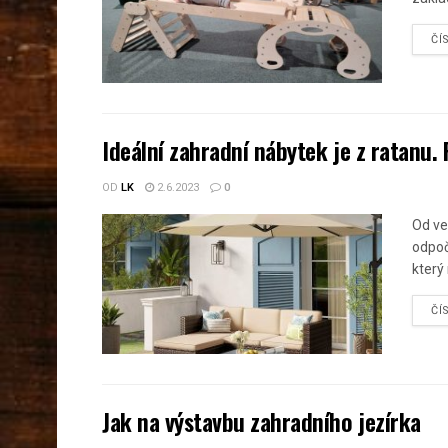
ČÍ
Ideální zahradní nábytek je z ratanu. 
OD
LK
2.6.2023
0
Od ve
odpoč
který
ČÍ
Jak na výstavbu zahradního jezírka