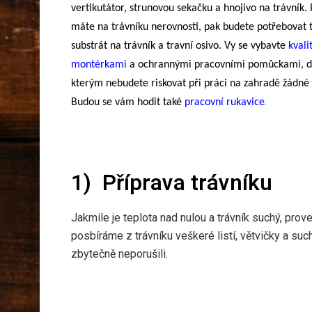
vertikutátor, strunovou sekačku a hnojivo na trávník.
máte na trávníku nerovnosti, pak budete potřebovat 
substrát na trávník a travní osivo. Vy se vybavte
kvali
montérkami
a ochrannými pracovními pomůckami, d
kterým nebudete riskovat při práci na zahradě žádné 
.
Budou se vám hodit také
pracovní rukavice
1)
Příprava trávníku
Jakmile je teplota nad nulou a trávník suchý, pro
posbíráme z trávníku veškeré listí, větvičky a su
zbytečně neporušili.