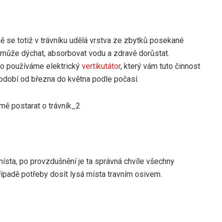
mě se totiž v trávníku udělá vrstva ze zbytků posekané
 nemůže dýchat, absorbovat vodu a zdravě dorůstat.
o používáme elektrický
vertikutátor
, který vám tuto činnost
období od března do května podle počasí.
ísta, po provzdušnění je ta správná chvíle všechny
ípadě potřeby dosít lysá místa travním osivem.