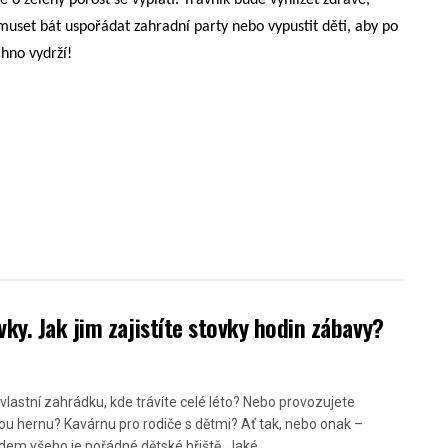
 o zelený porost se vyplatí. Trávník bude vyhlížet zdravě,
muset bát uspořádat zahradní party nebo vypustit děti, aby po
chno vydrží!
ky. Jak jim zajistíte stovky hodin zábavy?
vlastní zahrádku, kde trávíte celé léto? Nebo provozujete
ou hernu? Kavárnu pro rodiče s dětmi? Ať tak, nebo onak –
dem všeho je pořádné dětské hřiště. Jaké...