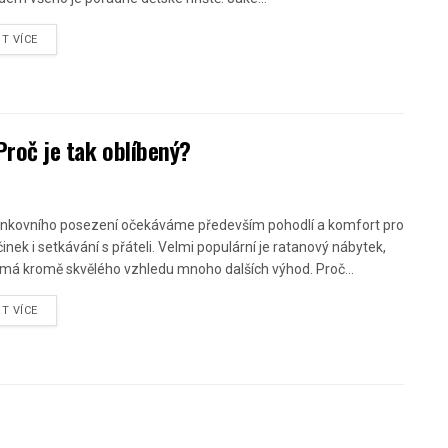
ST VÍCE
Proč je tak oblíbený?
nkovního posezení očekáváme především pohodlí a komfort pro
inek i setkávání s přáteli. Velmi populární je ratanový nábytek,
 má kromě skvělého vzhledu mnoho dalších výhod. Proč...
ST VÍCE