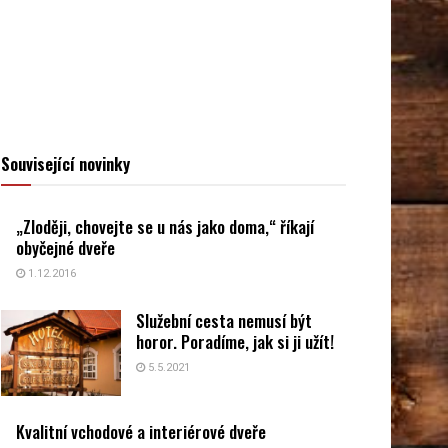
Související novinky
„Zloději, chovejte se u nás jako doma,“ říkají
obyčejné dveře
1.12.2016
Služební cesta nemusí být
horor. Poradíme, jak si ji užít!
5.5.2021
Kvalitní vchodové a interiérové dveře