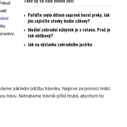
Také by se vám mohlo líbit
 Pokud
také
Pořiďte svým dětem suprové herní prvky. Jak
tními
jim zajistíte stovky hodin zábavy?
íky
Ideální zahradní nábytek je z ratanu. Proč je
zranění.
tak oblíbený?
Jak na výstavbu zahradního jezírka
vedeme základní údržbu trávníku. Nejprve za pomoci hrábí
chou trávu. Nehrabeme trávník příliš hrubě, abychom ho