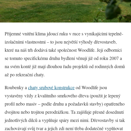
Příjemné vnitřní klima jdoucí ruku v ruce s vynikajícími tepelně-
izolačními vlastnostmi – to jsou největší výhody dřevostaveb,
které na náš trh dodává také společnost Woodlife. Její odborníci
se tomuto specifickému druhu bydlení věnují již od roku 2007 a
na svém kontě již mají dlouhou řadu projektů od rodinných domů
až po rekreační chaty.
Roubenky a
chaty srubové konstrukce
od Woodlife jsou
vystavěny vždy z kvalitního smrkového dřeva (použit je lepený
profil nebo masiv – podle druhu a požadavků stavby) opatřeného
dvojitou nebo trojitou perodrážkou. Ta zajišťuje přesně dosednutí
jednotlivých dílců a vyplňuje spáry mezi nimi. Dřevostavby si tak
zachovávají svůj tvar a jejich zdi není třeba dodatečně vyplňovat